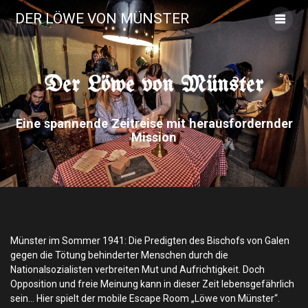
Skip
DER LÖWE VON MÜNSTER
to
content
Der Löwe von Münster
Eine spannende Zeitreise mit herausfordernder
Mission
Münster im Sommer 1941: Die Predigten des Bischofs von Galen
gegen die Tötung behinderter Menschen durch die
Nationalsozialisten verbreiten Mut und Aufrichtigkeit. Doch
Opposition und freie Meinung kann in dieser Zeit lebensgefährlich
sein… Hier spielt der mobile Escape Room „Löwe von Münster“.