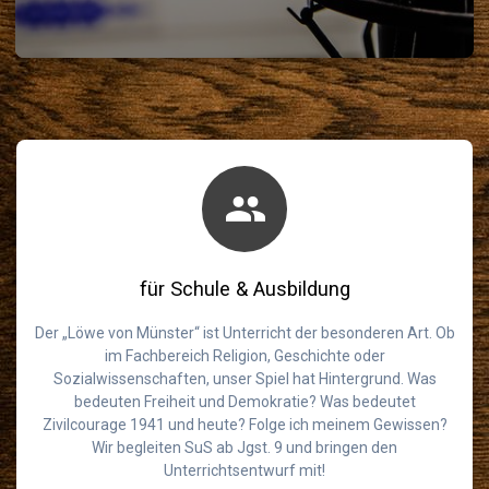
für Schule & Ausbildung
Der „Löwe von Münster“ ist Unterricht der besonderen Art. Ob
im Fachbereich Religion, Geschichte oder
Sozialwissenschaften, unser Spiel hat Hintergrund. Was
bedeuten Freiheit und Demokratie? Was bedeutet
Zivilcourage 1941 und heute? Folge ich meinem Gewissen?
Wir begleiten SuS ab Jgst. 9 und bringen den
Unterrichtsentwurf mit!