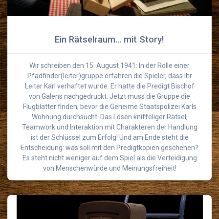
Ein Rätselraum… mit Story!
Wir schreiben den 15. August 1941: In der Rolle einer
Pfadfinder(leiter)gruppe erfahren die Spieler, dass Ihr
Leiter Karl verhaftet wurde. Er hatte die Predigt Bischof
von Galens nachgedruckt. Jetzt muss die Gruppe die
Flugblätter finden, bevor die Geheime Staatspolizei Karls
Wohnung durchsucht. Das Lösen kniffeliger Rätsel,
Teamwork und Interaktion mit Charakteren der Handlung
ist der Schlüssel zum Erfolg! Und am Ende steht die
Entscheidung: was soll mit den Predigtkopien geschehen?
Es steht nicht weniger auf dem Spiel als die Verteidigung
von Menschenwürde und Meinungsfreiheit!