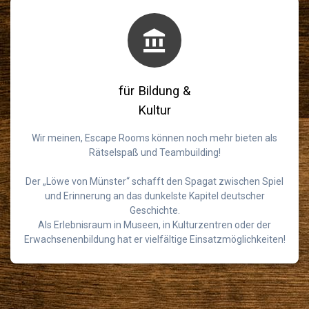
für Bildung &
Kultur
Wir meinen, Escape Rooms können noch mehr bieten als
Rätselspaß und Teambuilding!
Der „Löwe von Münster“ schafft den Spagat zwischen Spiel
und Erinnerung an das dunkelste Kapitel deutscher
Geschichte.
Als Erlebnisraum in Museen, in Kulturzentren oder der
Erwachsenenbildung hat er vielfältige Einsatzmöglichkeiten!