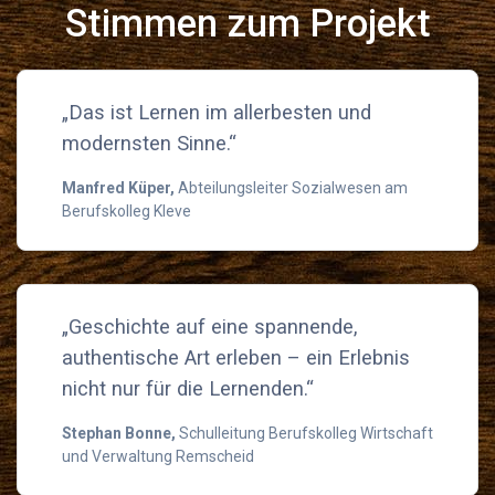
Stimmen zum Projekt
„Das ist Lernen im allerbesten und
modernsten Sinne.“
Manfred Küper,
Abteilungsleiter Sozialwesen am
Berufskolleg Kleve
„Geschichte auf eine spannende,
authentische Art erleben – ein Erlebnis
nicht nur für die Lernenden.“
Stephan Bonne,
Schulleitung Berufskolleg Wirtschaft
und Verwaltung Remscheid