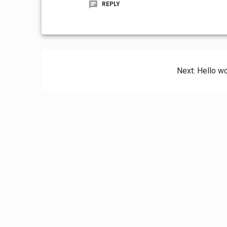
REPLY
Beitragsnavigation
Next
Next:
Hello wo
post: